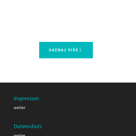
će biti predstavljene aktivnosti
Predstavništva Fondacije Konrad Adenauer
u Bosni i Hercegovini.
SAZNAJ VIŠE
Impressum
weiter
Datenschutz
weiter