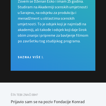
Zovem se Dženan Esko i imam 25 godina.
Studiram na Akademiji scenskih umjetnosti
u Sarajevu, na odsjeku za produkciju i
menadžment u oblastima scenskih
umjetnosti. To je odsjek koji je najmlađi na
akademiji, ali takođe i odsjek koji daje širok
obim znanja i pripreme za bavljenje filmom
po završetku tog studijskog programa.
SAZNAJ VIŠE
ŠTA TEBI ZNAČI BIH?
Prijavio sam se na poziv Fondacije Konrad