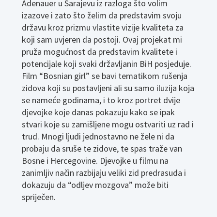
Adenauer u Sarajevu iz razloga što volim
izazove i zato što želim da predstavim svoju
državu kroz prizmu vlastite vizije kvaliteta za
koji sam uvjeren da postoji. Ovaj projekat mi
pruža mogućnost da predstavim kvalitete i
potencijale koji svaki državljanin BiH posjeduje.
Film “Bosnian girl” se bavi tematikom rušenja
zidova koji su postavljeni ali su samo iluzija koja
se nameće godinama, i to kroz portret dvije
djevojke koje danas pokazuju kako se ipak
stvari koje su zamišljene mogu ostvariti uz rad i
trud. Mnogi ljudi jednostavno ne žele ni da
probaju da sruše te zidove, te spas traže van
Bosne i Hercegovine. Djevojke u filmu na
zanimljiv način razbijaju veliki zid predrasuda i
dokazuju da “odljev mozgova” može biti
spriječen.