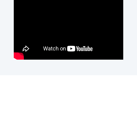
Fondacija svojim programima i projektima
daje doprinos u razvoju demokratije,
socijalne tržišne privrede, međureligijskog
dijaloga, te međunarodne saradnje. Ovdje